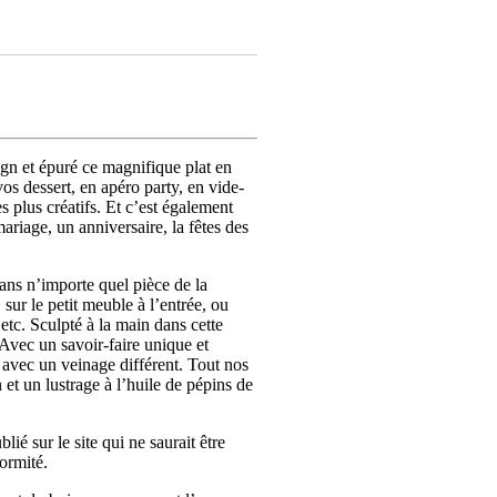
ign et épuré ce magnifique plat en
vos dessert, en apéro party, en vide-
 plus créatifs. Et c’est également
ariage, un anniversaire, la fêtes des
dans n’importe quel pièce de la
r le petit meuble à l’entrée, ou
 etc. Sculpté à la main dans cette
Avec un savoir-faire unique et
 avec un veinage différent. Tout nos
 et un lustrage à l’huile de pépins de
lié sur le site qui ne saurait être
ormité.