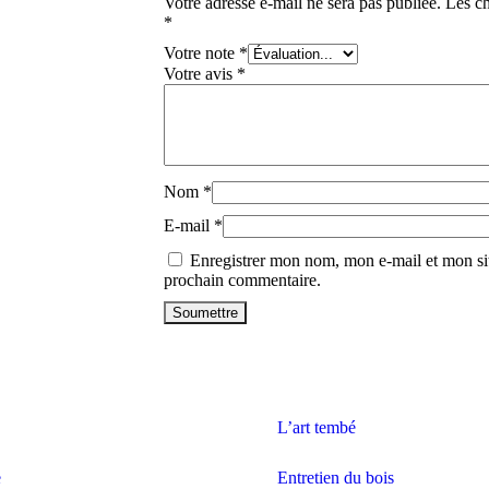
Votre adresse e-mail ne sera pas publiée.
Les ch
*
Votre note
*
Votre avis
*
Nom
*
E-mail
*
Enregistrer mon nom, mon e-mail et mon si
prochain commentaire.
L’art tembé
e
Entretien du bois