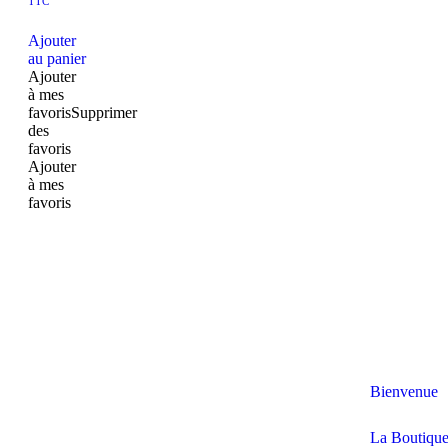
TTC
Ajouter
au panier
Ajouter
à mes
favoris
Supprimer
des
favoris
Ajouter
à mes
favoris
Bienvenue
La Boutiqu