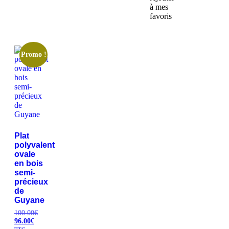
à mes
favoris
Promo !
Plat
polyvalent
ovale
en bois
semi-
précieux
de
Guyane
100.00
€
96.00
€