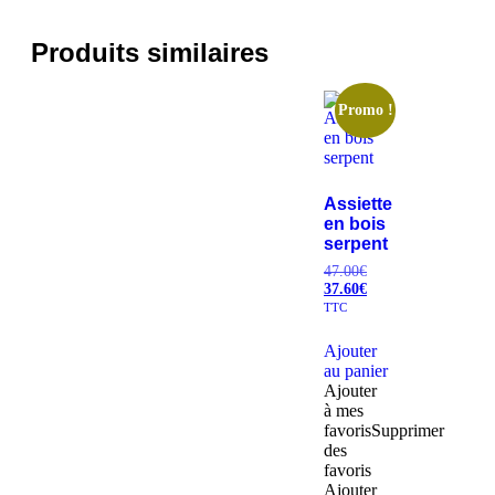
Produits similaires
Promo !
Assiette
en bois
serpent
47.00
€
37.60
€
TTC
Ajouter
au panier
Ajouter
à mes
favoris
Supprimer
des
favoris
Ajouter